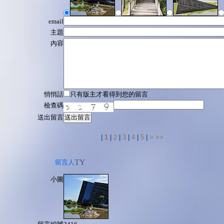
email
主題
內容
悄悄話
只有版主才看得到您的留言
檢查碼
送出留言
送出留言
|
1
|
2
|
3
|
4
|
5
|
>
>>
TY
留言人
小圖