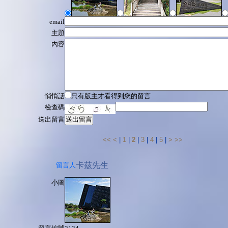
email
主題
內容
悄悄話
只有版主才看得到您的留言
檢查碼
送出留言
送出留言
<<
<
|
1
|
2
|
3
|
4
|
5
|
>
>>
卡茲先生
留言人
小圖