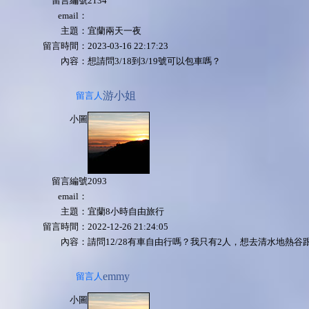
留言編號
2134
email：
主題：
宜蘭兩天一夜
留言時間：
2023-03-16 22:17:23
內容：
想請問3/18到3/19號可以包車嗎？
游小姐
留言人
小圖
留言編號
2093
email：
主題：
宜蘭8小時自由旅行
留言時間：
2022-12-26 21:24:05
內容：
請問12/28有車自由行嗎？我只有2人，想去清水地熱谷
emmy
留言人
小圖