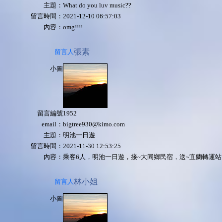
主題：
What do you luv music??
留言時間：
2021-12-10 06:57:03
內容：
omg!!!!
張素
留言人
小圖
留言編號
1952
email：
bigtree930@kimo.com
主題：
明池一日遊
留言時間：
2021-11-30 12:53:25
內容：
乘客6人，明池一日遊，接~大同鄉民宿，送~宜蘭轉運
林小姐
留言人
小圖