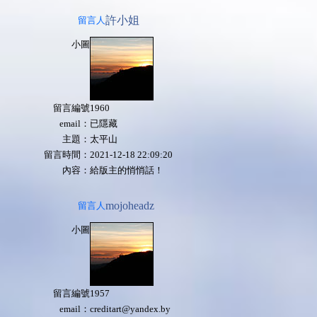
許小姐
留言人
小圖
留言編號
1960
email：
已隱藏
主題：
太平山
留言時間：
2021-12-18 22:09:20
內容：
給版主的悄悄話！
mojoheadz
留言人
小圖
留言編號
1957
email：
creditart@yandex.by